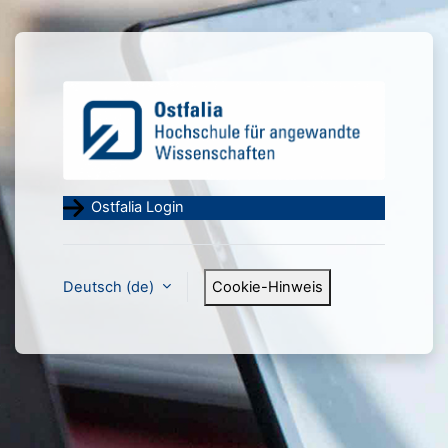
Zum Hauptinhalt
Anmelden bei 'Moodle der
Ostfalia Login
Deutsch ‎(de)‎
Cookie-Hinweis